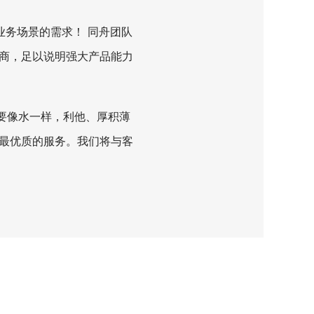
业务场景的需求！ 同舟团队
商，足以说明强大产品能力
要像水一样，利他、厚积薄
最优质的服务。我们将与客