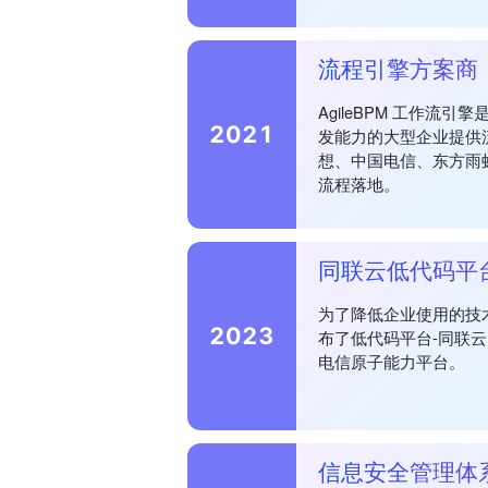
流程引擎方案商
AgileBPM 工作
2021
发能力的大型企业提供
想、中国电信、东方雨
流程落地。
同联云低代码平
为了降低企业使用的技术门
2023
布了低代码平台-同联
电信原子能力平台。
信息安全管理体