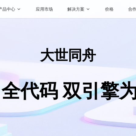
产品中心
应用市场
解决方案
价格
合
大世同舟
 + 全代码 双引擎