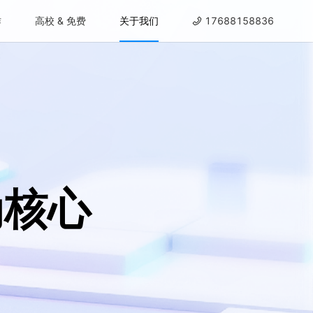
作
高校 & 免费
关于我们
17688158836
为核心