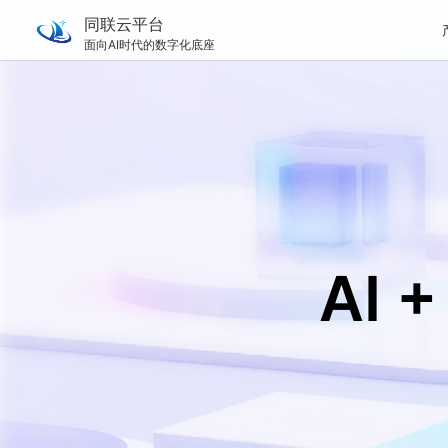
同联云平台
面向AI时代的数字化底座
AI