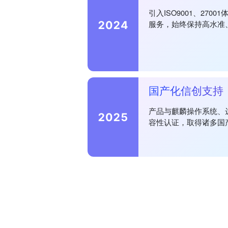
引入ISO9001、27
2024
服务，始终保持高水准
国产化信创支持
产品与麒麟操作系统、
2025
容性认证，取得诸多国