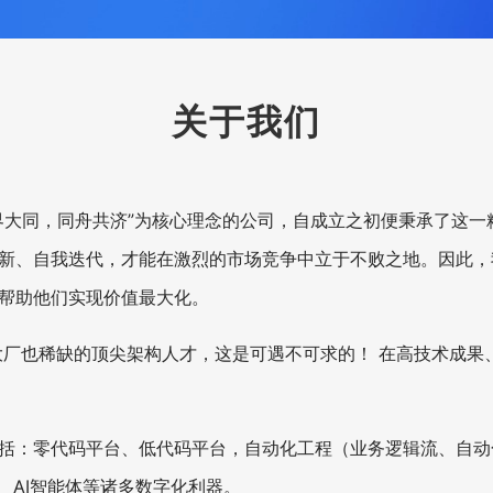
关于我们
界大同，同舟共济”为核心理念的公司，自成立之初便秉承了这一
新、自我迭代，才能在激烈的市场竞争中立于不败之地。因此，
帮助他们实现价值最大化。
大厂也稀缺的顶尖架构人才，这是可遇不可求的！ 在高技术成果
括：零代码平台、低代码平台，自动化工程（业务逻辑流、自动
、AI智能体等诸多数字化利器。