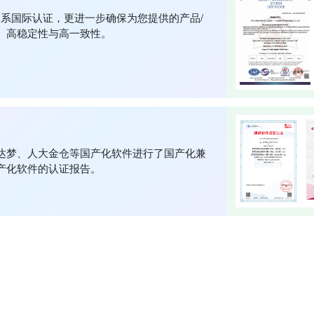
001体系国际认证，更进一步确保为您提供的产品/
、高稳定性与高一致性。
达梦、人大金仓等国产化软件进行了国产化兼
产化软件的认证报告。