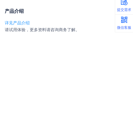
商
务
Q
Q
提交需求
产品介绍
求
提
交
需
详见产品介绍
微信客服
请试用体验，更多资料请咨询商务了解。
码
微
信
扫