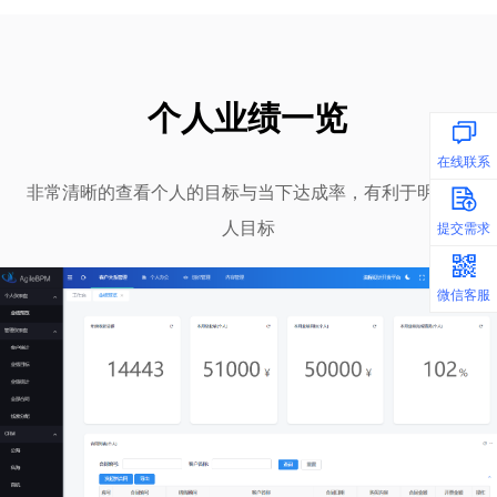
个人业绩一览
在线联系
非常清晰的查看个人的目标与当下达成率，有利于明确个
商
务
Q
Q
人目标
提交需求
求
提
交
需
微信客服
码
微
信
扫